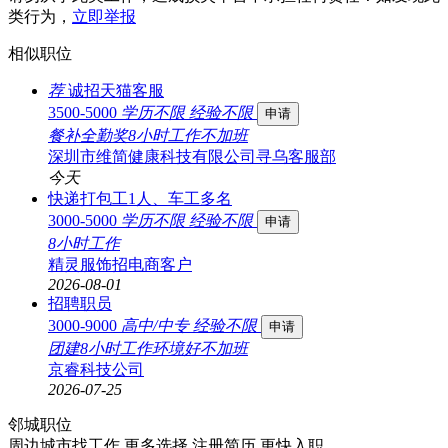
类行为，
立即举报
相似职位
荐
诚招天猫客服
3500-5000
学历不限
经验不限
申请
餐补
全勤奖
8小时工作
不加班
深圳市维简健康科技有限公司寻乌客服部
今天
快递打包工1人、车工多名
3000-5000
学历不限
经验不限
申请
8小时工作
精灵服饰招电商客户
2026-08-01
招聘职员
3000-9000
高中/中专
经验不限
申请
团建
8小时工作
环境好
不加班
京睿科技公司
2026-07-25
邻城职位
周边城市找工作 更多选择
注册简历 更快入职