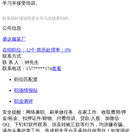
学习并接受培训。
联系我时请说明是在寻乌在线看到的…
公司信息
盛达服装厂
在招职位：
12
个
简历处理率：
0%
联系方式
联 系 人 ：
钟先生
联系电话：
1577****174
查看
职位匹配度
职场情报站
职业测评
安全提醒：网络兼职、刷单做任务、在家工作、收取费用/押
金/租金、扣押证件/财物、付费培训、贷款/入股、加微信
QQ、下钉钉软件联系、涉及转账汇款等行为，均涉嫌诈骗。
请勿从事此类工作，造成损失平台不承担任何责任！如发现此