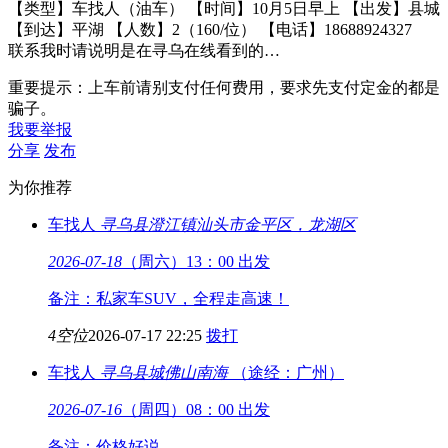
【类型】车找人（油车） 【时间】10月5日早上 【出发】县城
【到达】平湖 【人数】2（160/位） 【电话】18688924327
联系我时请说明是在寻乌在线看到的…
重要提示：上车前请别支付任何费用，要求先支付定金的都是
骗子。
我要举报
分享
发布
为你推荐
车找人
寻乌县澄江镇
汕头市金平区，龙湖区
2026-07-18
（周六）13：00 出发
备注：私家车SUV，全程走高速！
4空位
2026-07-17 22:25
拨打
车找人
寻乌县城
佛山南海
（途经：广州）
2026-07-16
（周四）08：00 出发
备注：价格好说