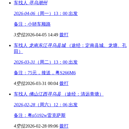
车找人
寻乌
潮州
2026-04-06
（周一）13：00 出发
备注：小轿车顺路
3空位
2026-04-05 14:49
拨打
车找人
龙南东江
寻乌县城
（途经：定南县城、龙塘、孔
田）
2026-03-31
（周二）13：00 出发
备注：75元，接送，粤S266M6
4空位
2026-03-31 00:04
拨打
车找人
佛山
江西寻乌县
（途经：清远青塘）
2026-02-28
（周六）12：06 出发
备注：粤p5192w雷克萨斯
4空位
2026-02-28 09:06
拨打