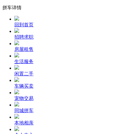
拼车详情
回到首页
招聘求职
房屋租售
生活服务
闲置二手
车辆买卖
宠物交易
同城拼车
本地相亲