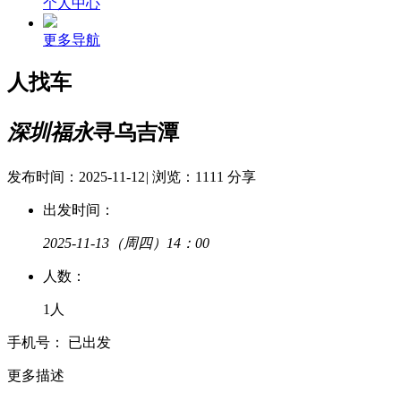
个人中心
更多导航
人找车
深圳福永
寻乌吉潭
发布时间：2025-11-12
|
浏览：1111
分享
出发时间：
2025-11-13
（周四）14：00
人
数：
1人
手
机
号：
已出发
更多描述