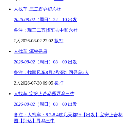
人找车
三二五
中和六社
2026-08-02
（周日）22：10 出发
备注：现三二五找车去中和六社
1人
2026-08-02 22:02
拨打
人找车
深圳
寻乌
2026-08-02
（周日）08：00 出发
备注：找顺风车8月2号深圳回寻乌2人
2人
2026-07-30 09:05
拨打
人找车
宝安上合花园
寻乌三中
2026-08-02
（周日）08：00 出发
备注：人找车：8.2-8.4这几天都行【出发】宝安上合花
园【到达】寻乌三中