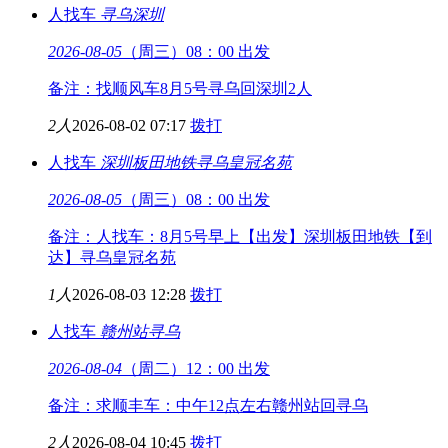
人找车
寻乌
深圳
2026-08-05
（周三）08：00 出发
备注：找顺风车8月5号寻乌回深圳2人
2人
2026-08-02 07:17
拨打
人找车
深圳板田地铁
寻乌皇冠名苑
2026-08-05
（周三）08：00 出发
备注：人找车：8月5号早上【出发】深圳板田地铁【到
达】寻乌皇冠名苑
1人
2026-08-03 12:28
拨打
人找车
赣州站
寻乌
2026-08-04
（周二）12：00 出发
备注：求顺丰车：中午12点左右赣州站回寻乌
2人
2026-08-04 10:45
拨打