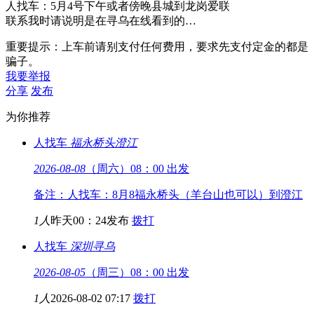
人找车：5月4号下午或者傍晚县城到龙岗爱联
联系我时请说明是在寻乌在线看到的…
重要提示：上车前请别支付任何费用，要求先支付定金的都是
骗子。
我要举报
分享
发布
为你推荐
人找车
福永桥头
澄江
2026-08-08
（周六）08：00 出发
备注：人找车：8月8福永桥头（羊台山也可以）到澄江
1人
昨天00：24发布
拨打
人找车
深圳
寻乌
2026-08-05
（周三）08：00 出发
1人
2026-08-02 07:17
拨打