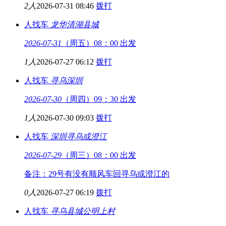
2人
2026-07-31 08:46
拨打
人找车
龙华清湖
县城
2026-07-31
（周五）08：00 出发
1人
2026-07-27 06:12
拨打
人找车
寻乌
深圳
2026-07-30
（周四）09：30 出发
1人
2026-07-30 09:03
拨打
人找车
深圳
寻乌或澄江
2026-07-29
（周三）08：00 出发
备注：29号有没有顺风车回寻乌或澄江的
0人
2026-07-27 06:19
拨打
人找车
寻乌县城
公明上村