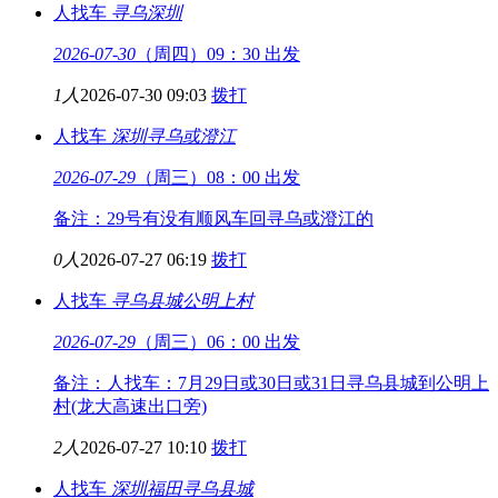
人找车
寻乌
深圳
2026-07-30
（周四）09：30 出发
1人
2026-07-30 09:03
拨打
人找车
深圳
寻乌或澄江
2026-07-29
（周三）08：00 出发
备注：29号有没有顺风车回寻乌或澄江的
0人
2026-07-27 06:19
拨打
人找车
寻乌县城
公明上村
2026-07-29
（周三）06：00 出发
备注：人找车：7月29日或30日或31日寻乌县城到公明上
村(龙大高速出口旁)
2人
2026-07-27 10:10
拨打
人找车
深圳福田
寻乌县城