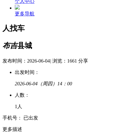
个人中心
更多导航
人找车
布吉
县城
发布时间：2026-06-04
|
浏览：1661
分享
出发时间：
2026-06-04
（周四）14：00
人
数：
1人
手
机
号：
已出发
更多描述