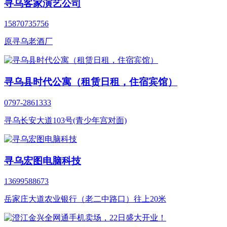
寻乌客家演艺公司
15870735756
原寻乌老酒厂
寻乌县时代公寓（租赁日租，住宿宾馆）
0797-2861333
寻乌长安大道103号(青少年宫对面)
寻乌宏图电脑科技
13699588673
岳家庄大道农业银行（老二中路口）往上20米