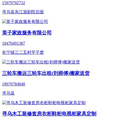
15979792732
寻乌县东江源剧院后面
英子家政服务有限公司
18470491387
长宁镇三二五村芋子窝
三轮车搬运三轮车出租(刘师傅)搬家送货
18970784848
寻乌县
寻乌木工装修套房衣柜鞋柜电视柜家具定制