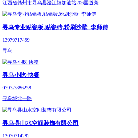
江西省赣州市寻乌县澄江镇加油站206国道旁
寻乌专业贴瓷板,贴瓷砖,粉刷沙壁_李师傅
13979717459
寻乌
寻乌小吃·快餐
0797-7886258
寻乌城北一路
寻乌县山水空间装饰有限公司
13970714282