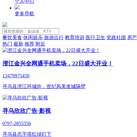
个人中心
更多导航
餐饮美食
休闲娱乐
旅游出行
教育培训
医疗卫生
党政社团
房产
热门
最新
推荐
附近
澄江金兴全网通手机卖场，22日盛大开业！
13479975450
寻乌县澄江环城街，世纪风美发城隔壁
寻乌欣欣广告·影视
0797-2855556
寻乌县忠字塔红绿灯下