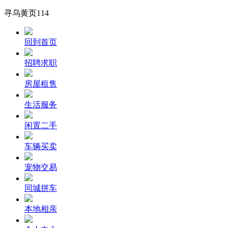
寻乌黄页114
回到首页
招聘求职
房屋租售
生活服务
闲置二手
车辆买卖
宠物交易
同城拼车
本地相亲