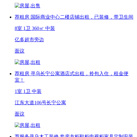
荐
租房
国际商业中心二楼店铺出租，已装修，带卫生间
8室 1卫
360㎡
中装
亿多超市旁边
面议
荐
租房
寻乌长宁公寓酒店式出租，拎包入住，租金便
宜！
1室 1卫
中装
江东大道106号长宁公寓
面议
荐
服务
寻乌木工装修 套房衣柜鞋柜电视柜家具定制安装