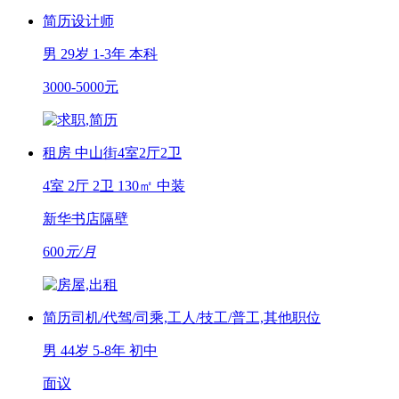
简历
设计师
男
29岁
1-3年
本科
3000-5000元
租房
中山街4室2厅2卫
4室 2厅 2卫
130㎡
中装
新华书店隔壁
600
元/月
简历
司机/代驾/司乘,工人/技工/普工,其他职位
男
44岁
5-8年
初中
面议