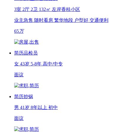
3室 2厅 2卫
132㎡
左岸香桂小区
业主急售
随时看房
繁华地段
户型好
交通便利
65
万
简历
品检员
女
43岁
5-8年
高中/中专
面议
简历
炒锅
男
41岁
8年以上
初中
面议