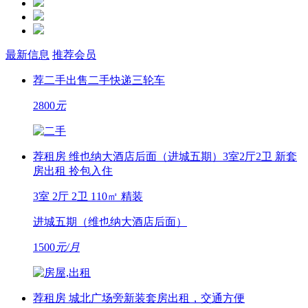
最新信息
推荐会员
荐
二手
出售二手快递三轮车
2800
元
荐
租房
维也纳大酒店后面（进城五期）3室2厅2卫 新套
房出租 拎包入住
3室 2厅 2卫
110㎡
精装
进城五期（维也纳大酒店后面）
1500
元/月
荐
租房
城北广场旁新装套房出租，交通方便