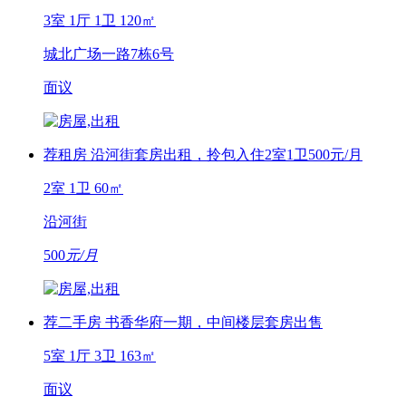
3室 1厅 1卫
120㎡
城北广场一路7栋6号
面议
荐
租房
沿河街套房出租，拎包入住2室1卫500元/月
2室 1卫
60㎡
沿河街
500
元/月
荐
二手房
书香华府一期，中间楼层套房出售
5室 1厅 3卫
163㎡
面议