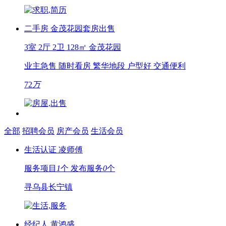
二手房
金茂花园套房出售
3室 2厅 2卫
128㎡
金茂花园
业主急售
随时看房
繁华地段
户型好
交通便利
72
万
全部
招聘会员
房产会员
生活会员
生活认证
凌师傅
服务项目
1
个
发布服务
0
个
寻乌县长宁镇
经纪人
黄鸿盛