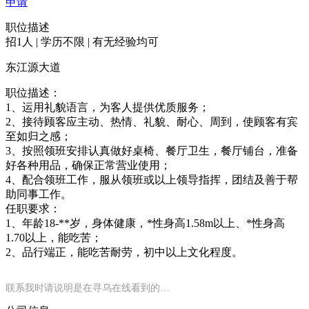
申请
职位描述
招1人 | 学历不限 | 有无经验均可
东江源大道
职位描述：
1、运用礼貌语言，为客人提供优质服务；
2、接待顾客应主动、热情、礼貌、耐心、周到，使顾客有宾
至如归之感；
3、按照领班安排认真做好桌椅、餐厅卫生，餐厅铺台，准备
好各种用品，确保正常营业使用；
4、配合领班工作，服从领班或以上领导指挥，团结及善于帮
助同事工作。
任职要求：
1、年龄18-**岁，身体健康，*性身高1.58m以上、*性身高
1.70以上，能吃苦；
2、品行端正，能吃苦耐劳，初中以上文化程度。
联系我时请说明是在寻乌在线看到的…