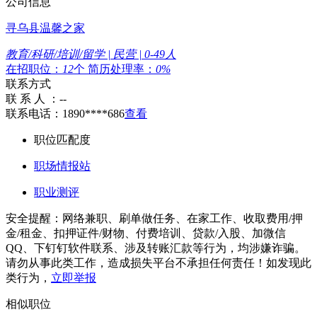
公司信息
寻乌县温馨之家
教育/科研/培训/留学 | 民营 | 0-49人
在招职位：
12
个
简历处理率：
0%
联系方式
联 系 人 ：
--
联系电话：
1890****686
查看
职位匹配度
职场情报站
职业测评
安全提醒：网络兼职、刷单做任务、在家工作、收取费用/押
金/租金、扣押证件/财物、付费培训、贷款/入股、加微信
QQ、下钉钉软件联系、涉及转账汇款等行为，均涉嫌诈骗。
请勿从事此类工作，造成损失平台不承担任何责任！如发现此
类行为，
立即举报
相似职位