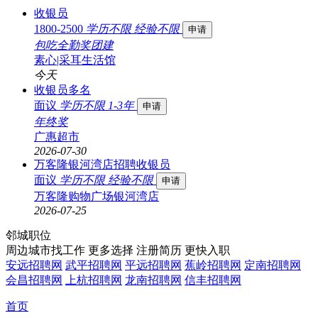
收银员
1800-2500
学历不限
经验不限
申请
包吃
全勤奖
团建
素心|采耳生活馆
今天
收银员多名
面议
学历不限
1-3年
申请
年终奖
广惠超市
2026-07-30
万客隆银河湾店招聘收银员
面议
学历不限
经验不限
申请
万客隆购物广场银河湾店
2026-07-25
邻城职位
周边城市找工作 更多选择
注册简历 更快入职
安远招聘网
武平招聘网
平远招聘网
蕉岭招聘网
定南招聘网
会昌招聘网
上杭招聘网
龙南招聘网
信丰招聘网
首页