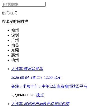
热门地点
按出发时间排序
赣州
深圳
广州
南昌
东莞
惠州
梅州
人找车
赣州站
寻乌
2026-08-04
（周二）12:00 出发
备注：求顺丰车：中午12点左右赣州站回寻乌
2人
08-04 10:45
拨打
人找车
深圳板田地铁
寻乌皇冠名苑